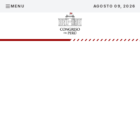
MENU
AGOSTO 09, 2026
Pleno de la
Cámara de
Diputados
aprueba
número de
integrantes
de
comisiones
ordinarias